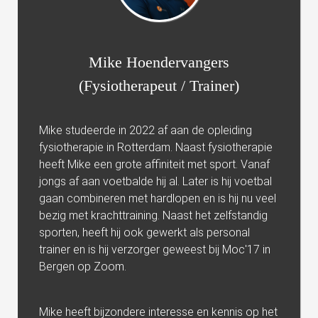
 op de
e. Hierdoor
 website-
Mike Hoendervangers
ren
nte
(Fysiotherapeut / Trainer)
enties
gebaseerd
Mike studeerde in 2022 af aan de opleiding
 gedrag van
fysiotherapie in Rotterdam. Naast fysiotherapie
ezoeker.
heeft Mike een grote affiniteit met sport. Vanaf
jongs af aan voetbalde hij al. Later is hij voetbal
uren
gaan combineren met hardlopen en is hij nu veel
bezig met krachttraining. Naast het zelfstandig
sporten, heeft hij ook gewerkt als personal
trainer en is hij verzorger geweest bij Moc'17 in
Bergen op Zoom.
Mike heeft bijzondere interesse en kennis op het