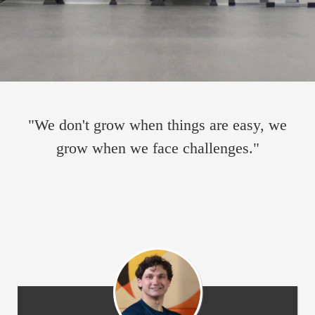
s kan de
e niet
oneren.
ieken
ische
s worden
"We don't grow when things are easy, we
kt om
em
grow when we face challenges."
tie te
elen over
drag van
zoeker op
site.
ing
ingcookies
 gebruikt
oekers te