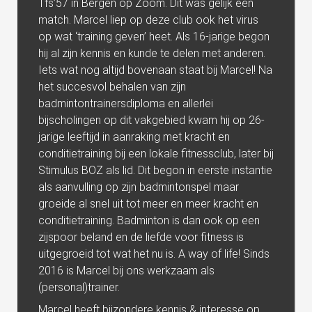
Tfs’57 in Bergen op Zoom. Dit was gelijk een
match. Marcel liep op deze club ook het virus
op wat ‘training geven’ heet. Als 16-jarige begon
hij al zijn kennis en kunde te delen met anderen.
Iets wat nog altijd bovenaan staat bij Marcel! Na
het succesvol behalen van zijn
badmintontrainersdiploma en allerlei
bijscholingen op dit vakgebied kwam hij op 26-
jarige leeftijd in aanraking met kracht en
conditietraining bij een lokale fitnessclub, later bij
Stimulus BOZ als lid. Dit begon in eerste instantie
als aanvulling op zijn badmintonspel maar
groeide al snel uit tot meer en meer kracht en
conditietraining. Badminton is dan ook op een
zijspoor beland en de liefde voor fitness is
uitgegroeid tot wat het nu is. A way of life! Sinds
2016 is Marcel bij ons werkzaam als
(personal)trainer.
Marcel heeft bijzondere kennis & interesse op