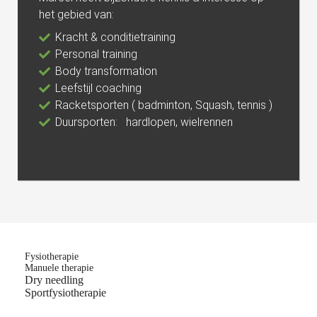
het gebied van:
Kracht & conditietraining
Personal training
Body transformation
Leefstijl coaching
Racketsporten ( badminton, Squash, tennis )
Duursporten: hardlopen, wielrennen
Fysiotherapie
Manuele therapie
Dry needling
Sportfysiotherapie