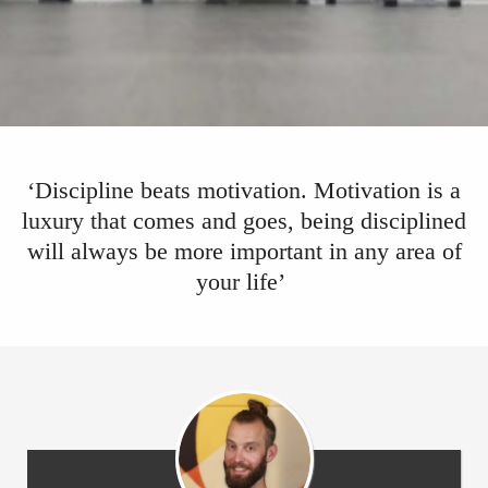
s kan de
e niet
oneren.
ieken
ische
s worden
‘Discipline beats motivation. Motivation is a
kt om
luxury that comes and goes, being disciplined
em
tie te
will always be more important in any area of
elen over
your life’
drag van
zoeker op
site.
ing
ingcookies
 gebruikt
oekers te