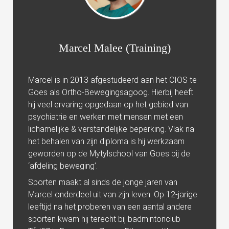
 op de
e. Hierdoor
 website-
ren
Marcel Malee (Training)
nte
enties
Marcel is in 2013 afgestudeerd aan het CIOS te
gebaseerd
Goes als Ortho-Bewegingsagoog. Hierbij heeft
 gedrag van
hij veel ervaring opgedaan op het gebied van
ezoeker.
psychiatrie en werken met mensen met een
lichamelijke & verstandelijke beperking. Vlak na
het behalen van zijn diploma is hij werkzaam
uren
geworden op de Mytylschool van Goes bij de
‘afdeling beweging’.
Sporten maakt al sinds de jonge jaren van
Marcel onderdeel uit van zijn leven. Op 12-jarige
leeftijd na het proberen van een aantal andere
sporten kwam hij terecht bij badmintonclub